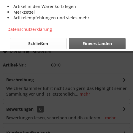
Artikel in den Warenkorb legen
Dieser Artikel steht derzeit nicht zur Verfügung!
Merkzettel
Artikelempfehlungen und vieles mehr
15,95 € *
Datenschutzerklärung
inkl. MwSt.
zzgl. Versandkosten
Lieferzeit ca. 30 Tage
Schließen
Einverstanden
Merken
Bewerten
Artikel-Nr.:
6010
Beschreibung
Welcher Sammler führt nicht auch gern das Highlight seiner
Sammlung vor und ist letztendlich...
mehr
Bewertungen
0
Bewertungen lesen, schreiben und diskutieren...
mehr
Kunden kauften auch